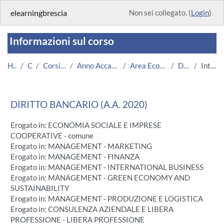
Vai al contenuto principale
elearningbrescia
Non sei collegato. (
Login
)
Informazioni sul corso
Home
Corsi
Corsi Istituzionali
Anno Accademico 2020/2021
Area Economico-Statistica
Db (2020)
Introduzione
DIRITTO BANCARIO (A.A. 2020)
Erogato in: ECONOMIA SOCIALE E IMPRESE
COOPERATIVE - comune
Erogato in: MANAGEMENT - MARKETING
Erogato in: MANAGEMENT - FINANZA
Erogato in: MANAGEMENT - INTERNATIONAL BUSINESS
Erogato in: MANAGEMENT - GREEN ECONOMY AND
SUSTAINABILITY
Erogato in: MANAGEMENT - PRODUZIONE E LOGISTICA
Erogato in: CONSULENZA AZIENDALE E LIBERA
PROFESSIONE - LIBERA PROFESSIONE