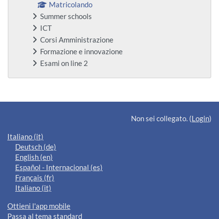
Matricolando
Summer schools
ICT
Corsi Amministrazione
Formazione e innovazione
Esami on line 2
Blocchi supplementari
Non sei collegato. (
Login
)
Italiano ‎(it)‎
Deutsch ‎(de)‎
English ‎(en)‎
Español - Internacional ‎(es)‎
Français ‎(fr)‎
Italiano ‎(it)‎
Ottieni l'app mobile
Passa al tema standard