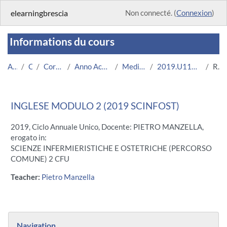
Passer au contenu principal
elearningbrescia
Non connecté. (
Connexion
)
Informations du cours
Accueil
Cours
Corsi Istituzionali
Anno Accademico 2019/2020
Medicina e Chirurgia
2019.U11571.08698-11.N0.18222
Résumé
INGLESE MODULO 2 (2019 SCINFOST)
2019, Ciclo Annuale Unico, Docente: PIETRO MANZELLA,
erogato in:
SCIENZE INFERMIERISTICHE E OSTETRICHE (PERCORSO
COMUNE) 2 CFU
Teacher:
Pietro Manzella
Blocs
Passer Navigation
Navigation