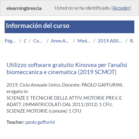
Salta al contenido principal
elearningbrescia
Usted no se ha identificado. (
Acceder
)
Información del curso
Página Principal
Cursos
Corsi Istituzionali
Anno Accademico 2019/2020
Medicina e Chirurgia
2019.A005003.08636-09.N0.18194
Resumen
Utilizzo software gratuito Kinovea per l'analisi
biomeccanica e cinematica (2019 SCMOT)
2019, Ciclo Annuale Unico, Docente: PAOLO GAFFURINI,
erogato in:
SCIENZE E TECNICHE DELLE ATTIV. MOTORIE PREV. E
ADATT. (IMMATRICOLATI DAL 2011/2012) 1 CFU,
SCIENZE MOTORIE (comune) 1 CFU
Teacher:
paolo gaffurini