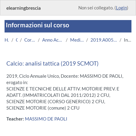
Vai al contenuto principale
elearningbrescia
Non sei collegato. (
Login
)
Informazioni sul corso
Home
Corsi
Corsi Istituzionali
Anno Accademico 2019/2020
Medicina e Chirurgia
2019.A005008.08636-09.N0.18203
Introduzione
Calcio: analisi tattica (2019 SCMOT)
2019, Ciclo Annuale Unico, Docente: MASSIMO DE PAOLI,
erogato in:
SCIENZE E TECNICHE DELLE ATTIV. MOTORIE PREV. E
ADATT. (IMMATRICOLATI DAL 2011/2012) 2 CFU,
SCIENZE MOTORIE (CORSO GENERICO) 2 CFU,
SCIENZE MOTORIE (comune) 2 CFU
Teacher:
MASSIMO DE PAOLI