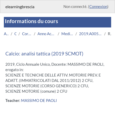
Passer au contenu principal
elearningbrescia
Non connecté. (
Connexion
)
Informations du cours
Accueil
Cours
Corsi Istituzionali
Anno Accademico 2019/2020
Medicina e Chirurgia
2019.A005008.08636-09.N0.18203
Résumé
Calcio: analisi tattica (2019 SCMOT)
2019, Ciclo Annuale Unico, Docente: MASSIMO DE PAOLI,
erogato in:
SCIENZE E TECNICHE DELLE ATTIV. MOTORIE PREV. E
ADATT. (IMMATRICOLATI DAL 2011/2012) 2 CFU,
SCIENZE MOTORIE (CORSO GENERICO) 2 CFU,
SCIENZE MOTORIE (comune) 2 CFU
Teacher:
MASSIMO DE PAOLI