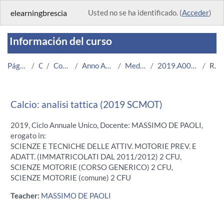
Salta al contenido principal
elearningbrescia
Usted no se ha identificado. (
Acceder
)
Información del curso
Página Principal
Cursos
Corsi Istituzionali
Anno Accademico 2019/2020
Medicina e Chirurgia
2019.A005008.08636-09.N0.18203
Resumen
Calcio: analisi tattica (2019 SCMOT)
2019, Ciclo Annuale Unico, Docente: MASSIMO DE PAOLI,
erogato in:
SCIENZE E TECNICHE DELLE ATTIV. MOTORIE PREV. E
ADATT. (IMMATRICOLATI DAL 2011/2012) 2 CFU,
SCIENZE MOTORIE (CORSO GENERICO) 2 CFU,
SCIENZE MOTORIE (comune) 2 CFU
Teacher:
MASSIMO DE PAOLI