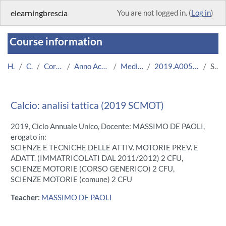
Skip to main content
elearningbrescia
You are not logged in. (
Log in
)
Course information
Home
Courses
Corsi Istituzionali
Anno Accademico 2019/2020
Medicina e Chirurgia
2019.A005008.08636-09.N0.18203
Summary
Calcio: analisi tattica (2019 SCMOT)
2019, Ciclo Annuale Unico, Docente: MASSIMO DE PAOLI,
erogato in:
SCIENZE E TECNICHE DELLE ATTIV. MOTORIE PREV. E
ADATT. (IMMATRICOLATI DAL 2011/2012) 2 CFU,
SCIENZE MOTORIE (CORSO GENERICO) 2 CFU,
SCIENZE MOTORIE (comune) 2 CFU
Teacher:
MASSIMO DE PAOLI