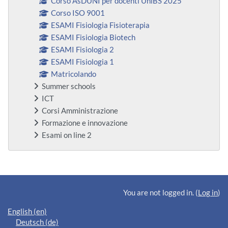
Corso AsDUNI per docenti UniBS 2025
Corso ISO 9001
ESAMI Fisiologia Fisioterapia
ESAMI Fisiologia Biotech
ESAMI Fisiologia 2
ESAMI Fisiologia 1
Matricolando
Summer schools
ICT
Corsi Amministrazione
Formazione e innovazione
Esami on line 2
Supplementary blocks
You are not logged in. (
Log in
)
English ‎(en)‎
Deutsch ‎(de)‎