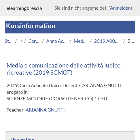
Zum Hauptinhalt
elearningbrescia
Sie sind nicht angemeldet. (
Anmelden
)
Kursinformation
Startseite
Kurse
Corsi Istituzionali
Anno Accademico 2019/2020
Medicina e Chirurgia
2019.A003923.08636-18.N0.17764
Beschreibung
Media e comunicazione delle attività ludico-
ricreative (2019 SCMOT)
2019, Ciclo Annuale Unico, Docente: ARIANNA GNUTTI,
erogato in:
SCIENZE MOTORIE (CORSO GENERICO) 1 CFU
Teacher:
ARIANNA GNUTTI
Blöcke
Navigation überspringen
Navigation