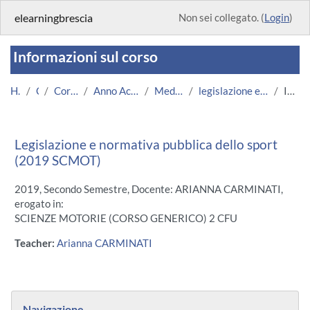
Vai al contenuto principale
elearningbrescia
Non sei collegato. (
Login
)
Informazioni sul corso
Home
Corsi
Corsi Istituzionali
Anno Accademico 2019/2020
Medicina e Chirurgia
legislazione e normativa pubblica dello sport
Introduzione
Legislazione e normativa pubblica dello sport
(2019 SCMOT)
2019, Secondo Semestre, Docente: ARIANNA CARMINATI,
erogato in:
SCIENZE MOTORIE (CORSO GENERICO) 2 CFU
Teacher:
Arianna CARMINATI
Blocchi
Salta Navigazione
Navigazione