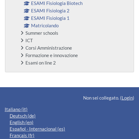
ESAMI Fisiologia Biotech
ESAMI Fisiologia 2
ESAMI Fisiologia 1
Matricolando
Summer schools
ICT
Corsi Amministrazione
Formazione e innovazione
Esami on line 2
Blocchi supplementari
Non sei collegato. (
Login
)
Italiano ‎(it)‎
Deutsch ‎(de)‎
English ‎(en)‎
Español - Internacional ‎(es)‎
Français ‎(fr)‎