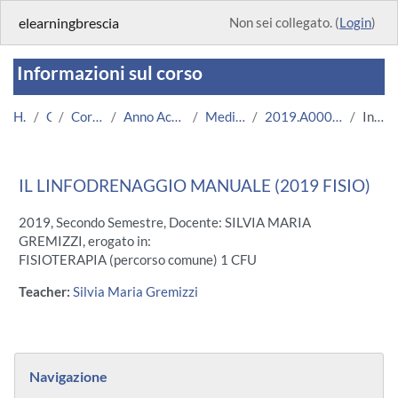
Vai al contenuto principale
elearningbrescia
Non sei collegato. (
Login
)
Informazioni sul corso
Home
Corsi
Corsi Istituzionali
Anno Accademico 2019/2020
Medicina e Chirurgia
2019.A000620.08694-11.N0.17455
Introduzione
IL LINFODRENAGGIO MANUALE (2019 FISIO)
2019, Secondo Semestre, Docente: SILVIA MARIA
GREMIZZI, erogato in:
FISIOTERAPIA (percorso comune) 1 CFU
Teacher:
Silvia Maria Gremizzi
Blocchi
Salta Navigazione
Navigazione