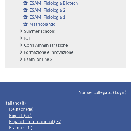
ESAMI Fisiologia Biotech
ESAMI Fisiologia 2
ESAMI Fisiologia 1
Matricolando
Summer schools
ICT
Corsi Amministrazione
Formazione e innovazione
Esami on line 2
Blocchi supplementari
Non sei collegato. (
Login
)
Italiano ‎(it)‎
Deutsch ‎(de)‎
English ‎(en)‎
Español - Internacional ‎(es)‎
Français ‎(fr)‎