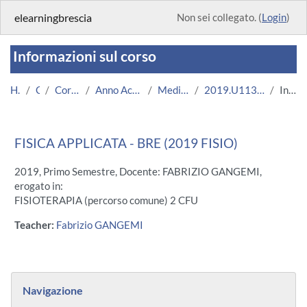
Vai al contenuto principale
elearningbrescia
Non sei collegato. (
Login
)
Informazioni sul corso
Home
Corsi
Corsi Istituzionali
Anno Accademico 2019/2020
Medicina e Chirurgia
2019.U11372.08694-11.BRE.17428
Introduzione
FISICA APPLICATA - BRE (2019 FISIO)
2019, Primo Semestre, Docente: FABRIZIO GANGEMI,
erogato in:
FISIOTERAPIA (percorso comune) 2 CFU
Teacher:
Fabrizio GANGEMI
Blocchi
Salta Navigazione
Navigazione