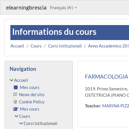
Passer au contenu principal
elearningbrescia
Français ‎(fr)‎
Informations du cours
Accueil
Cours
Corsi Istituzionali
Anno Accademico 20
Blocs
Passer Navigation
Navigation
FARMACOLOGIA 2
Accueil
Mes cours
2019, Primo Semestre,
News del sito
OSTETRICIA (PIANO 
Cookie Policy
Teacher:
MARINA PIZZ
Mes cours
Cours
Corsi Istituzionali