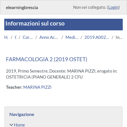
Vai al contenuto principale
elearningbrescia
Non sei collegato. (
Login
)
Informazioni sul corso
Home
Corsi
Corsi Istituzionali
Anno Accademico 2019/2020
Medicina e Chirurgia
2019.A002717.08697-11.N0.17503
Introduzione
FARMACOLOGIA 2 (2019 OSTET)
2019, Primo Semestre, Docente: MARINA PIZZI, erogato in:
OSTETRICIA (PIANO GENERALE) 2 CFU
Teacher:
MARINA PIZZI
Blocchi
Salta Navigazione
Navigazione
Home