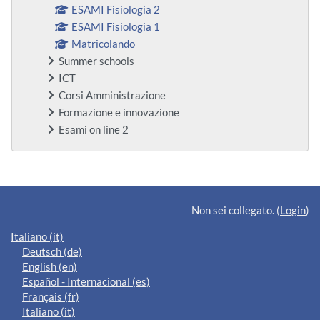
ESAMI Fisiologia 2
ESAMI Fisiologia 1
Matricolando
Summer schools
ICT
Corsi Amministrazione
Formazione e innovazione
Esami on line 2
Blocchi supplementari
Non sei collegato. (
Login
)
Italiano ‎(it)‎
Deutsch ‎(de)‎
English ‎(en)‎
Español - Internacional ‎(es)‎
Français ‎(fr)‎
Italiano ‎(it)‎