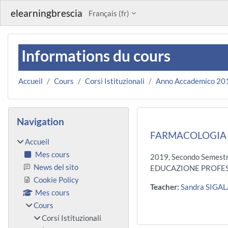
Passer au contenu principal
elearningbrescia
Français ‎(fr)‎
Informations du cours
Accueil
Cours
Corsi Istituzionali
Anno Accademico 20
Blocs
Passer Navigation
Navigation
FARMACOLOGIA /
Accueil
Mes cours
2019, Secondo Semestr
News del sito
EDUCAZIONE PROFES
Cookie Policy
Teacher:
Sandra SIGA
Mes cours
Cours
Corsi Istituzionali