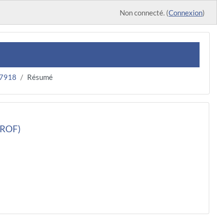
Non connecté. (
Connexion
)
17918
Résumé
PROF)