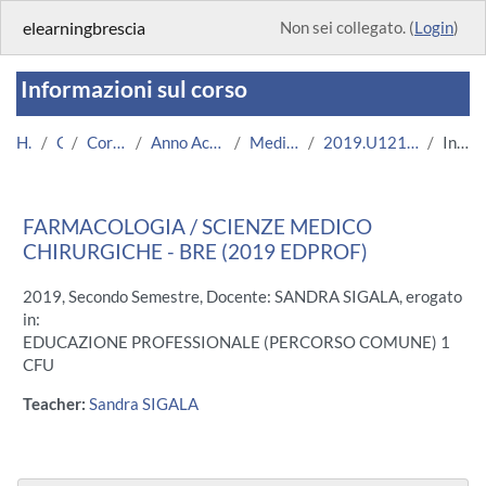
Vai al contenuto principale
elearningbrescia
Non sei collegato. (
Login
)
Informazioni sul corso
Home
Corsi
Corsi Istituzionali
Anno Accademico 2019/2020
Medicina e Chirurgia
2019.U12196.08693-11.BRE.17918
Introduzione
FARMACOLOGIA / SCIENZE MEDICO
CHIRURGICHE - BRE (2019 EDPROF)
2019, Secondo Semestre, Docente: SANDRA SIGALA, erogato
in:
EDUCAZIONE PROFESSIONALE (PERCORSO COMUNE) 1
CFU
Teacher:
Sandra SIGALA