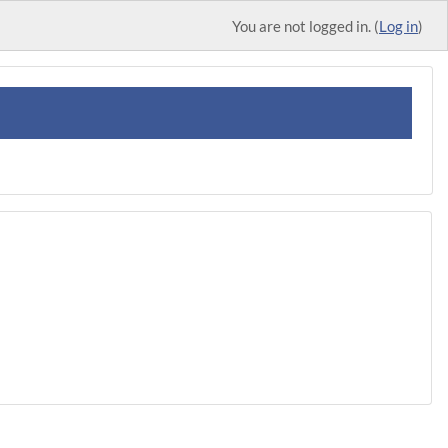
You are not logged in. (
Log in
)