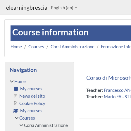
Skip to main content
elearningbrescia
English ‎(en)‎
Course information
Home
Courses
Corsi Amministrazione
Formazione Inf
Blocks
Skip Navigation
Navigation
Corso di Microso
Home
My courses
Teacher:
Francesco A
News del sito
Teacher:
Mario FAUST
Cookie Policy
My courses
Courses
Corsi Amministrazione