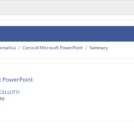
ormatica
Corso di Microsoft PowerPoint
Summary
ft PowerPoint
NCELLOTTI
INI