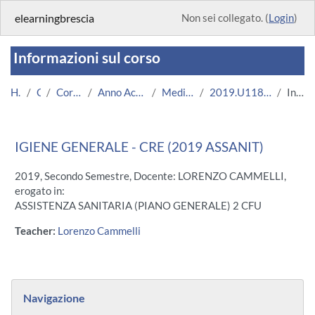
Vai al contenuto principale
elearningbrescia
Non sei collegato. (
Login
)
Informazioni sul corso
Home
Corsi
Corsi Istituzionali
Anno Accademico 2019/2020
Medicina e Chirurgia
2019.U11839.08691-11.CRE.16975
Introduzione
IGIENE GENERALE - CRE (2019 ASSANIT)
2019, Secondo Semestre, Docente: LORENZO CAMMELLI,
erogato in:
ASSISTENZA SANITARIA (PIANO GENERALE) 2 CFU
Teacher:
Lorenzo Cammelli
Blocchi
Salta Navigazione
Navigazione