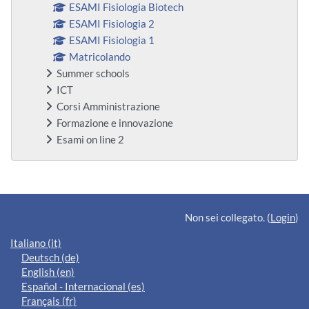
ESAMI Fisiologia Biotech
ESAMI Fisiologia 2
ESAMI Fisiologia 1
Matricolando
Summer schools
ICT
Corsi Amministrazione
Formazione e innovazione
Esami on line 2
Blocchi supplementari
Non sei collegato. (
Login
)
Italiano ‎(it)‎
Deutsch ‎(de)‎
English ‎(en)‎
Español - Internacional ‎(es)‎
Français ‎(fr)‎