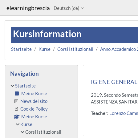
Zum Hauptinhalt
elearningbrescia
Deutsch ‎(de)‎
Kursinformation
Startseite
Kurse
Corsi Istituzionali
Anno Accademico
Blöcke
Navigation überspringen
Navigation
IGIENE GENERALE
Startseite
Meine Kurse
2019, Secondo Semest
News del sito
ASSISTENZA SANITAR
Cookie Policy
Teacher:
Lorenzo Camm
Meine Kurse
Kurse
Corsi Istituzionali