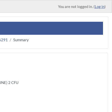
You are not logged in. (
Log in
)
6291
Summary
NE) 2 CFU