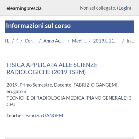
Vai al contenuto principale
elearningbrescia
Non sei collegato. (
Login
)
Informazioni sul corso
Home
Corsi
Corsi Istituzionali
Anno Accademico 2019/2020
Medicina e Chirurgia
2019.U11659.08717-11.N0.16309
Introduzione
FISICA APPLICATA ALLE SCIENZE
RADIOLOGICHE (2019 TSRM)
2019, Primo Semestre, Docente: FABRIZIO GANGEMI,
erogato in:
TECNICHE DI RADIOLOGIA MEDICA (PIANO GENERALE) 3
CFU
Teacher:
Fabrizio GANGEMI