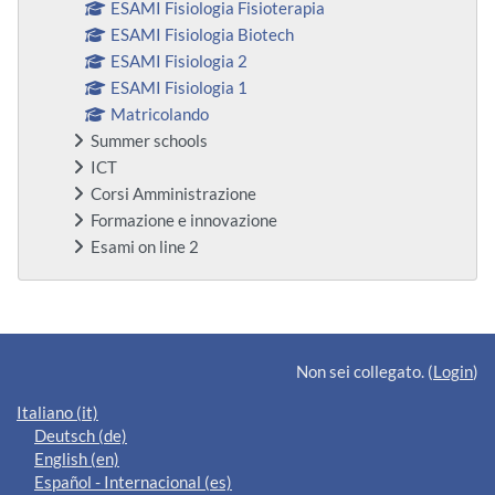
ESAMI Fisiologia Fisioterapia
ESAMI Fisiologia Biotech
ESAMI Fisiologia 2
ESAMI Fisiologia 1
Matricolando
Summer schools
ICT
Corsi Amministrazione
Formazione e innovazione
Esami on line 2
Blocchi supplementari
Non sei collegato. (
Login
)
Italiano ‎(it)‎
Deutsch ‎(de)‎
English ‎(en)‎
Español - Internacional ‎(es)‎