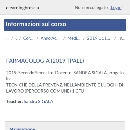
Vai al contenuto principale
elearningbrescia
Non sei collegato. (
Login
)
Informazioni sul corso
Home
Corsi
Corsi Istituzionali
Anno Accademico 2019/2020
Medicina e Chirurgia
2019.U11295.08714-11.N0.16838
Introduzione
FARMACOLOGIA (2019 TPALL)
2019, Secondo Semestre, Docente: SANDRA SIGALA, erogato
in:
TECNICHE DELLA PREVENZ. NELL'AMBIENTE E LUOGHI DI
LAVORO (PERCORSO COMUNE) 1 CFU
Teacher:
Sandra SIGALA
Blocchi
Salta Navigazione
Navigazione