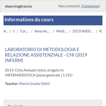
Passer au contenu principal
elearningbrescia
Non connecté. (
Connexion
)
Informations du cours
Accueil
Cours
Corsi Istituzionali
Anno Accademico 2019/2020
Medicina e Chirurgia
2019.A000133.08696-11.CHI.16248
Résumé
LABORATORIO DI METODOLOGIA E
RELAZIONE ASSISTENZIALE - CHI (2019
INFERM)
2019, Ciclo Annuale Unico, erogato in:
INFERMIERISTICA (piano generale ) 1 CFU
Teacher:
Maria Grazia Ghitti
Blocs
Passer Navigation