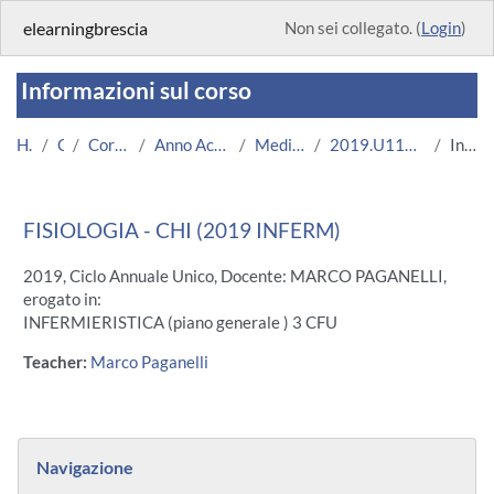
Vai al contenuto principale
elearningbrescia
Non sei collegato. (
Login
)
Informazioni sul corso
Home
Corsi
Corsi Istituzionali
Anno Accademico 2019/2020
Medicina e Chirurgia
2019.U11126.08696-11.CHI.16264
Introduzione
FISIOLOGIA - CHI (2019 INFERM)
2019, Ciclo Annuale Unico, Docente: MARCO PAGANELLI,
erogato in:
INFERMIERISTICA (piano generale ) 3 CFU
Teacher:
Marco Paganelli
Blocchi
Salta Navigazione
Navigazione