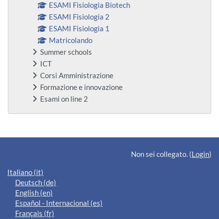
ESAMI Fisiologia Biotech
ESAMI Fisiologia 2
ESAMI Fisiologia 1
Matricolando
Summer schools
ICT
Corsi Amministrazione
Formazione e innovazione
Esami on line 2
Blocchi supplementari
Non sei collegato. (
Login
)
Italiano ‎(it)‎
Deutsch ‎(de)‎
English ‎(en)‎
Español - Internacional ‎(es)‎
Français ‎(fr)‎