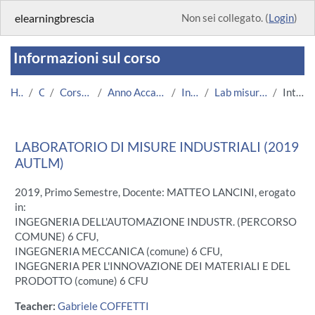
Vai al contenuto principale
elearningbrescia
Non sei collegato. (
Login
)
Informazioni sul corso
Home
Corsi
Corsi Istituzionali
Anno Accademico 2019/2020
Ingegneria
Lab misure industriali 2019
Introduzione
LABORATORIO DI MISURE INDUSTRIALI (2019
AUTLM)
2019, Primo Semestre, Docente: MATTEO LANCINI, erogato
in:
INGEGNERIA DELL'AUTOMAZIONE INDUSTR. (PERCORSO
COMUNE) 6 CFU,
INGEGNERIA MECCANICA (comune) 6 CFU,
INGEGNERIA PER L'INNOVAZIONE DEI MATERIALI E DEL
PRODOTTO (comune) 6 CFU
Teacher:
Gabriele COFFETTI