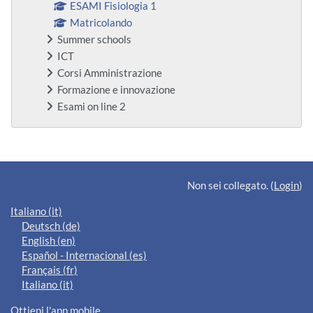
ESAMI Fisiologia 1
Matricolando
Summer schools
ICT
Corsi Amministrazione
Formazione e innovazione
Esami on line 2
Blocchi supplementari
Non sei collegato. (
Login
)
Italiano ‎(it)‎
Deutsch ‎(de)‎
English ‎(en)‎
Español - Internacional ‎(es)‎
Français ‎(fr)‎
Italiano ‎(it)‎
Ottieni l'app mobile