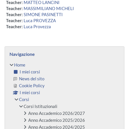
Teacher:
MATTEO LANCINI
Teacher:
MASSIMILIANO MICHELI
Teacher:
SIMONE PASINETTI
Teacher:
Luca PROVEZZA
Teacher:
Luca Provezza
Blocchi
Salta Navigazione
Navigazione
Home
I miei corsi
News del sito
Cookie Policy
I miei corsi
Corsi
Corsi Istituzionali
Anno Accademico 2026/2027
Anno Accademico 2025/2026
Anno Accademico 2024/2025