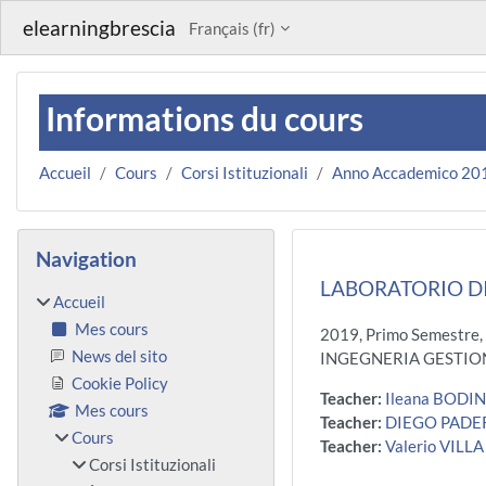
Passer au contenu principal
elearningbrescia
Français ‎(fr)‎
Informations du cours
Accueil
Cours
Corsi Istituzionali
Anno Accademico 20
Blocs
Passer Navigation
Navigation
LABORATORIO D
Accueil
Mes cours
2019, Primo Semestre,
News del sito
INGEGNERIA GESTION
Cookie Policy
Teacher:
Ileana BODIN
Mes cours
Teacher:
DIEGO PAD
Cours
Teacher:
Valerio VILLA
Corsi Istituzionali