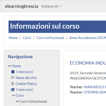
Vai al contenuto principale
elearningbrescia
Italiano ‎(it)‎
Informazioni sul corso
Home
Corsi
Corsi Istituzionali
Anno Accademico 201
Blocchi
Salta Navigazione
Navigazione
ECONOMIA INDUS
Home
I miei corsi
2019, Secondo Semest
News del sito
INGEGNERIA GESTIO
Cookie Policy
Teacher:
MARIASOLE
I miei corsi
Teacher:
STEFANO BI
Corsi
Corsi Istituzionali