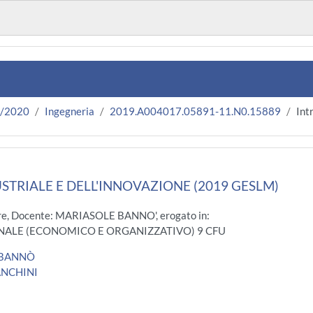
9/2020
Ingegneria
2019.A004017.05891-11.N0.15889
Int
TRIALE E DELL'INNOVAZIONE (2019 GESLM)
re, Docente: MARIASOLE BANNO', erogato in:
NALE (ECONOMICO E ORGANIZZATIVO) 9 CFU
 BANNÒ
ANCHINI