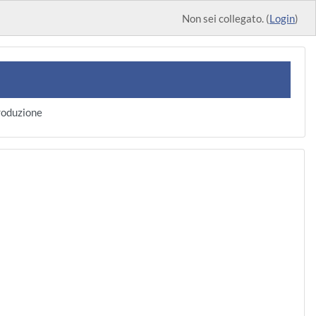
Non sei collegato. (
Login
)
roduzione