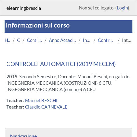
Vai al contenuto principale
elearningbrescia
Non sei collegato. (
Login
)
Informazioni sul corso
Home
Corsi
Corsi Istituzionali
Anno Accademico 2019/2020
Ingegneria
ControlliAutomatici
Introduzione
CONTROLLI AUTOMATICI (2019 MECLM)
2019, Secondo Semestre, Docente: Manuel Beschi, erogato in:
INGEGNERIA MECCANICA (COSTRUZIONI) 6 CFU,
INGEGNERIA MECCANICA (comune) 6 CFU
Teacher:
Manuel BESCHI
Teacher:
Claudio CARNEVALE
Blocchi
Salta Navigazione
Navigazione