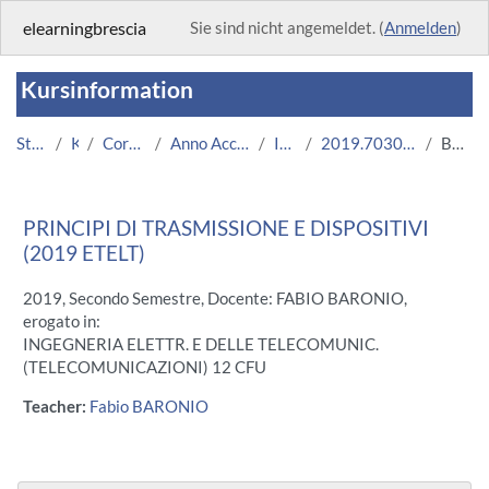
Zum Hauptinhalt
elearningbrescia
Sie sind nicht angemeldet. (
Anmelden
)
Kursinformation
Startseite
Kurse
Corsi Istituzionali
Anno Accademico 2019/2020
Ingegneria
2019.703034.05712-11.N0.15655
Beschreibung
PRINCIPI DI TRASMISSIONE E DISPOSITIVI
(2019 ETELT)
2019, Secondo Semestre, Docente: FABIO BARONIO,
erogato in:
INGEGNERIA ELETTR. E DELLE TELECOMUNIC.
(TELECOMUNICAZIONI) 12 CFU
Teacher:
Fabio BARONIO