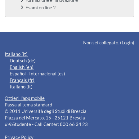
Formazione e innovazione
Esami on line 2
Blocchi supplementari
Non sei collegato. (
Login
)
Italiano ‎(it)‎
Deutsch ‎(de)‎
English ‎(en)‎
Español - Internacional ‎(es)‎
Français ‎(fr)‎
Italiano ‎(it)‎
Ottieni l'app mobile
Passa al tema standard
© 2011 Università degli Studi di Brescia
Piazza del Mercato, 15 - 25121 Brescia
Info
Studente - Call Center: 800 66 34 23
Privacy Policy