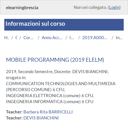
Vai al contenuto principale
elearningbrescia
Non sei collegato. (
Login
)
Informazioni sul corso
Home
Corsi
Corsi Istituzionali
Anno Accademico 2019/2020
Ingegneria
2019.A000371.05831-11.N0.15676
Introduzione
MOBILE PROGRAMMING (2019 ELELM)
2019, Secondo Semestre, Docente: DEVIS BIANCHINI,
erogato in:
COMMUNICATION TECHNOLOGIES AND MULTIMEDIA
(PERCORSO COMUNE) 6 CFU,
INGEGNERIA ELETTRONICA (comune) 6 CFU,
INGEGNERIA INFORMATICA (comune) 6 CFU
Teacher:
Barbara Rita BARRICELLI
Teacher:
DEVIS BIANCHINI