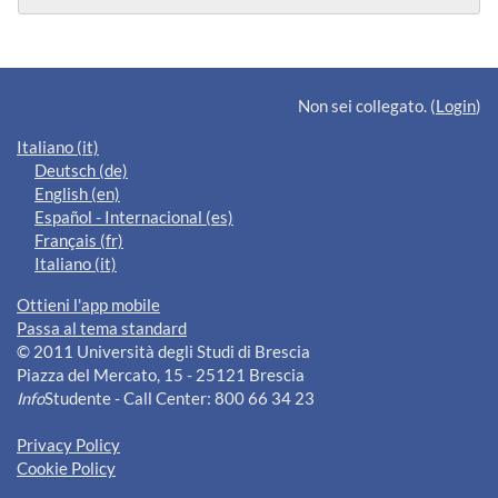
Blocchi supplementari
Non sei collegato. (
Login
)
Italiano ‎(it)‎
Deutsch ‎(de)‎
English ‎(en)‎
Español - Internacional ‎(es)‎
Français ‎(fr)‎
Italiano ‎(it)‎
Ottieni l'app mobile
Passa al tema standard
© 2011 Università degli Studi di Brescia
Piazza del Mercato, 15 - 25121 Brescia
Info
Studente - Call Center: 800 66 34 23
Privacy Policy
Cookie Policy