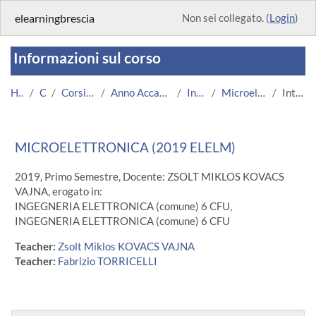
Vai al contenuto principale
elearningbrescia
Non sei collegato. (
Login
)
Informazioni sul corso
Home
Corsi
Corsi Istituzionali
Anno Accademico 2019/2020
Ingegneria
Microelettronica 2019
Introduzione
MICROELETTRONICA (2019 ELELM)
2019, Primo Semestre, Docente: ZSOLT MIKLOS KOVACS
VAJNA, erogato in:
INGEGNERIA ELETTRONICA (comune) 6 CFU,
INGEGNERIA ELETTRONICA (comune) 6 CFU
Teacher:
Zsolt Miklos KOVACS VAJNA
Teacher:
Fabrizio TORRICELLI