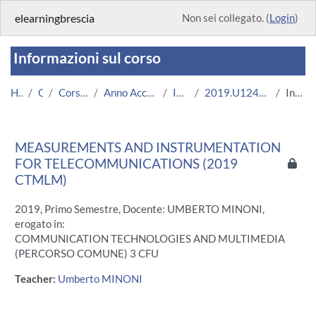
Vai al contenuto principale
elearningbrescia
Non sei collegato. (
Login
)
Informazioni sul corso
Home
Corsi
Corsi Istituzionali
Anno Accademico 2019/2020
Ingegneria
2019.U12405.05812-12.N0.15638
Introduzione
MEASUREMENTS AND INSTRUMENTATION
FOR TELECOMMUNICATIONS (2019
CTMLM)
2019, Primo Semestre, Docente: UMBERTO MINONI,
erogato in:
COMMUNICATION TECHNOLOGIES AND MULTIMEDIA
(PERCORSO COMUNE) 3 CFU
Teacher:
Umberto MINONI