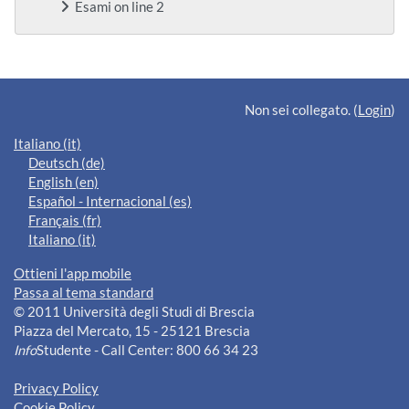
Esami on line 2
Blocchi supplementari
Non sei collegato. (
Login
)
Italiano ‎(it)‎
Deutsch ‎(de)‎
English ‎(en)‎
Español - Internacional ‎(es)‎
Français ‎(fr)‎
Italiano ‎(it)‎
Ottieni l'app mobile
Passa al tema standard
© 2011 Università degli Studi di Brescia
Piazza del Mercato, 15 - 25121 Brescia
Info
Studente - Call Center: 800 66 34 23
Privacy Policy
Cookie Policy