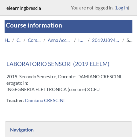
Skip to main content
elearningbrescia
You are not logged in. (
Log in
)
Course information
Home
Courses
Corsi Istituzionali
Anno Accademico 2019/2020
Ingegneria
2019.U8945.05821-11.N0.15642
Summary
LABORATORIO SENSORI (2019 ELELM)
2019, Secondo Semestre, Docente: DAMIANO CRESCINI,
erogato in:
INGEGNERIA ELETTRONICA (comune) 3 CFU
Teacher:
Damiano CRESCINI
Blocks
Skip Navigation
Navigation