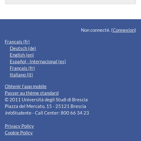
Blocs supplémentaires
Non connecté. (
Connexion
)
Français ‎(fr)‎
Deutsch ‎(de)‎
English ‎(en)‎
Español - Internacional ‎(es)‎
Français ‎(fr)‎
Italiano ‎(it)‎
Obtenir l’app mobile
Passer au thème standard
© 2011 Università degli Studi di Brescia
Piazza del Mercato, 15 - 25121 Brescia
Info
Studente - Call Center: 800 66 34 23
Privacy Policy
Cookie Policy