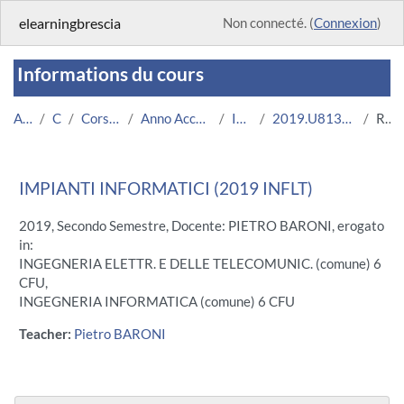
Passer au contenu principal
elearningbrescia
Non connecté. (
Connexion
)
Informations du cours
Accueil
Cours
Corsi Istituzionali
Anno Accademico 2019/2020
Ingegneria
2019.U8137.05713-11.N0.15728
Résumé
IMPIANTI INFORMATICI (2019 INFLT)
2019, Secondo Semestre, Docente: PIETRO BARONI, erogato
in:
INGEGNERIA ELETTR. E DELLE TELECOMUNIC. (comune) 6
CFU,
INGEGNERIA INFORMATICA (comune) 6 CFU
Teacher:
Pietro BARONI