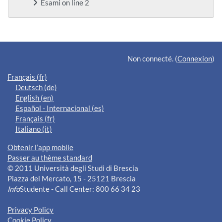
Esami on line 2
Blocs supplémentaires
Non connecté. (
Connexion
)
Français ‎(fr)‎
Deutsch ‎(de)‎
English ‎(en)‎
Español - Internacional ‎(es)‎
Français ‎(fr)‎
Italiano ‎(it)‎
Obtenir l’app mobile
Passer au thème standard
© 2011 Università degli Studi di Brescia
Piazza del Mercato, 15 - 25121 Brescia
Info
Studente - Call Center: 800 66 34 23
Privacy Policy
Cookie Policy