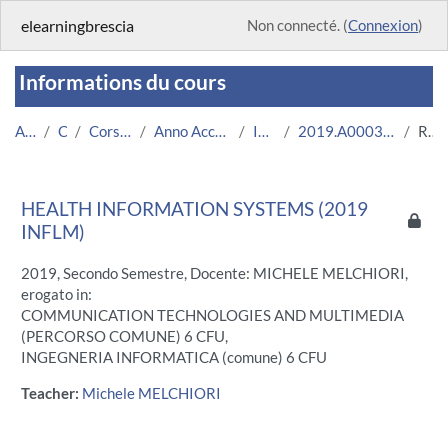
Passer au contenu principal
elearningbrescia
Non connecté. (
Connexion
)
Informations du cours
Accueil
Cours
Corsi Istituzionali
Anno Accademico 2019/2020
Ingegneria
2019.A000392.05831-11.N0.15679
Résumé
HEALTH INFORMATION SYSTEMS (2019
INFLM)
2019, Secondo Semestre, Docente: MICHELE MELCHIORI,
erogato in:
COMMUNICATION TECHNOLOGIES AND MULTIMEDIA
(PERCORSO COMUNE) 6 CFU,
INGEGNERIA INFORMATICA (comune) 6 CFU
Teacher:
Michele MELCHIORI