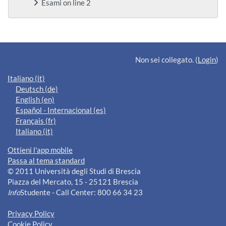
Esami on line 2
Blocchi supplementari
Non sei collegato. (
Login
)
Italiano ‎(it)‎
Deutsch ‎(de)‎
English ‎(en)‎
Español - Internacional ‎(es)‎
Français ‎(fr)‎
Italiano ‎(it)‎
Ottieni l'app mobile
Passa al tema standard
© 2011 Università degli Studi di Brescia
Piazza del Mercato, 15 - 25121 Brescia
Info
Studente - Call Center: 800 66 34 23
Privacy Policy
Cookie Policy