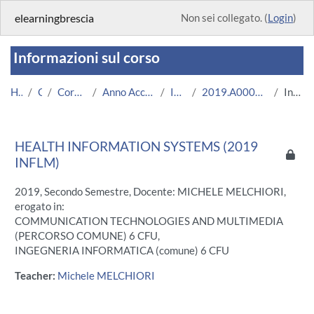
Vai al contenuto principale
elearningbrescia
Non sei collegato. (
Login
)
Informazioni sul corso
Home
Corsi
Corsi Istituzionali
Anno Accademico 2019/2020
Ingegneria
2019.A000392.05831-11.N0.15679
Introduzione
HEALTH INFORMATION SYSTEMS (2019
INFLM)
2019, Secondo Semestre, Docente: MICHELE MELCHIORI,
erogato in:
COMMUNICATION TECHNOLOGIES AND MULTIMEDIA
(PERCORSO COMUNE) 6 CFU,
INGEGNERIA INFORMATICA (comune) 6 CFU
Teacher:
Michele MELCHIORI