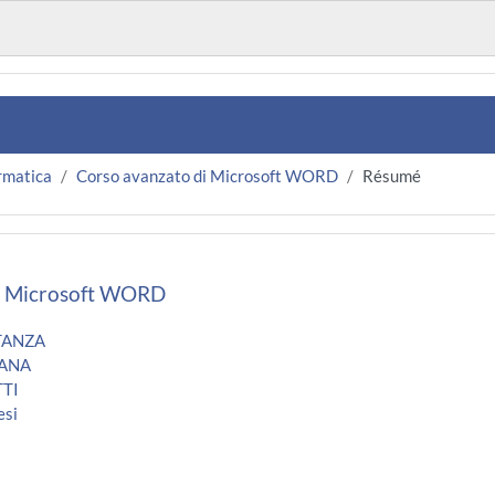
rmatica
Corso avanzato di Microsoft WORD
Résumé
i Microsoft WORD
TANZA
IANA
TTI
esi