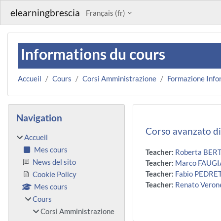
Passer au contenu principal
elearningbrescia
Français ‎(fr)‎
Informations du cours
Accueil
Cours
Corsi Amministrazione
Formazione Info
Blocs
Passer Navigation
Navigation
Corso avanzato d
Accueil
Mes cours
Teacher:
Roberta BER
News del sito
Teacher:
Marco FAUG
Teacher:
Fabio PEDRE
Cookie Policy
Teacher:
Renato Veron
Mes cours
Cours
Corsi Amministrazione