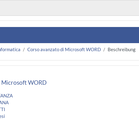
nformatica
Corso avanzato di Microsoft WORD
Beschreibung
i Microsoft WORD
TANZA
IANA
TTI
esi