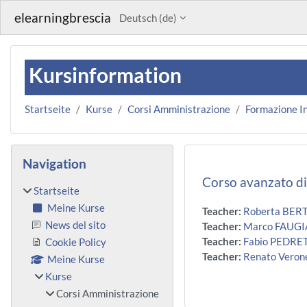
Zum Hauptinhalt
elearningbrescia
Deutsch ‎(de)‎
Kursinformation
Startseite
Kurse
Corsi Amministrazione
Formazione I
Blöcke
Navigation überspringen
Navigation
Corso avanzato d
Startseite
Meine Kurse
Teacher:
Roberta BER
News del sito
Teacher:
Marco FAUG
Teacher:
Fabio PEDRE
Cookie Policy
Teacher:
Renato Veron
Meine Kurse
Kurse
Corsi Amministrazione