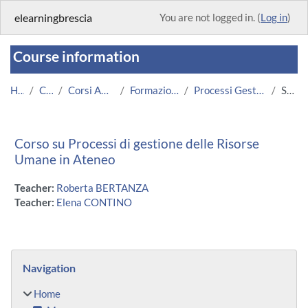
Skip to main content
elearningbrescia
You are not logged in. (
Log in
)
Course information
Home
Courses
Corsi Amministrazione
Formazione Informatica
Processi Gestione Risorse Umane
Summary
Corso su Processi di gestione delle Risorse
Umane in Ateneo
Teacher:
Roberta BERTANZA
Teacher:
Elena CONTINO
Blocks
Skip Navigation
Navigation
Home