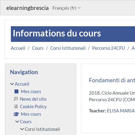
Passer au contenu principal
elearningbrescia
Français ‎(fr)‎
Informations du cours
Accueil
Cours
Corsi Istituzionali
Percorso 24CFU
A
Blocs
Passer Navigation
Navigation
Fondamenti di an
Accueil
Mes cours
2018, Ciclo Annuale Un
News del sito
Percorso 24CFU (COM
Cookie Policy
Teacher:
ELISA MARIA
Mes cours
Cours
Corsi Istituzionali