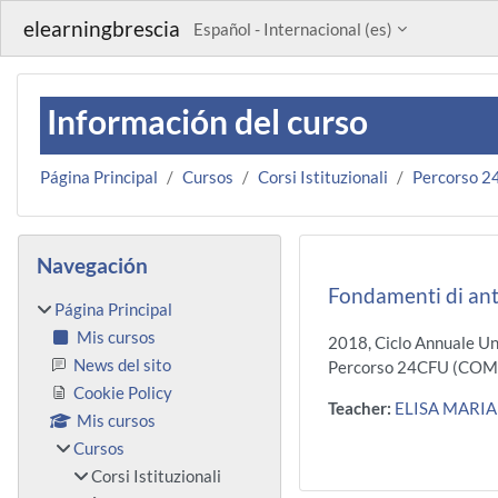
Salta al contenido principal
elearningbrescia
Español - Internacional ‎(es)‎
Información del curso
Página Principal
Cursos
Corsi Istituzionali
Percorso 
Bloques
Salta Navegación
Navegación
Fondamenti di an
Página Principal
Mis cursos
2018, Ciclo Annuale Un
News del sito
Percorso 24CFU (COM
Cookie Policy
Teacher:
ELISA MARIA
Mis cursos
Cursos
Corsi Istituzionali