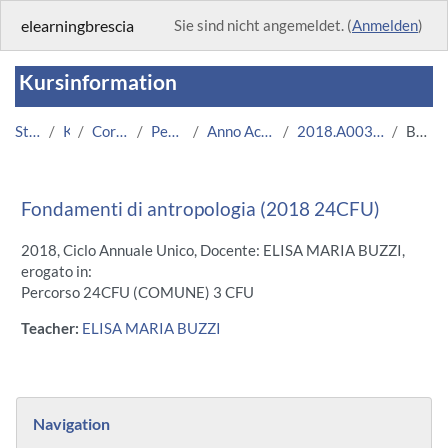
Zum Hauptinhalt
elearningbrescia
Sie sind nicht angemeldet. (
Anmelden
)
Kursinformation
Startseite
Kurse
Corsi Istituzionali
Percorso 24CFU
Anno Accademico 2018/2019
2018.A003847.24CFU-17.N0.15445
Beschreibung
Fondamenti di antropologia (2018 24CFU)
2018, Ciclo Annuale Unico, Docente: ELISA MARIA BUZZI,
erogato in:
Percorso 24CFU (COMUNE) 3 CFU
Teacher:
ELISA MARIA BUZZI
Blöcke
Navigation überspringen
Navigation