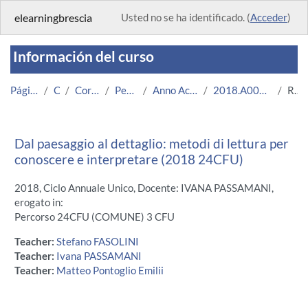
Salta al contenido principal
elearningbrescia
Usted no se ha identificado. (
Acceder
)
Información del curso
Página Principal
Cursos
Corsi Istituzionali
Percorso 24CFU
Anno Accademico 2018/2019
2018.A004976.24CFU-17.N0.15453
Resumen
Dal paesaggio al dettaglio: metodi di lettura per
conoscere e interpretare (2018 24CFU)
2018, Ciclo Annuale Unico, Docente: IVANA PASSAMANI,
erogato in:
Percorso 24CFU (COMUNE) 3 CFU
Teacher:
Stefano FASOLINI
Teacher:
Ivana PASSAMANI
Teacher:
Matteo Pontoglio Emilii