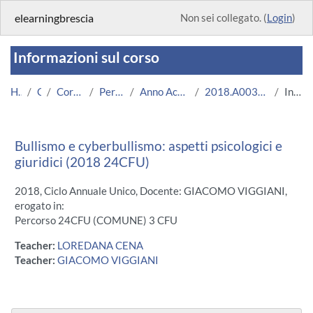
Vai al contenuto principale
elearningbrescia
Non sei collegato. (
Login
)
Informazioni sul corso
Home
Corsi
Corsi Istituzionali
Percorso 24CFU
Anno Accademico 2018/2019
2018.A003841.24CFU-17.N0.15449
Introduzione
Bullismo e cyberbullismo: aspetti psicologici e
giuridici (2018 24CFU)
2018, Ciclo Annuale Unico, Docente: GIACOMO VIGGIANI,
erogato in:
Percorso 24CFU (COMUNE) 3 CFU
Teacher:
LOREDANA CENA
Teacher:
GIACOMO VIGGIANI