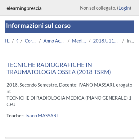
Vai al contenuto principale
elearningbrescia
Non sei collegato. (
Login
)
Informazioni sul corso
Home
Corsi
Corsi Istituzionali
Anno Accademico 2018/2019
Medicina e Chirurgia
2018.U11677.08717-11.N0.15139
Introduzione
TECNICHE RADIOGRAFICHE IN
TRAUMATOLOGIA OSSEA (2018 TSRM)
2018, Secondo Semestre, Docente: IVANO MASSARI, erogato
in:
TECNICHE DI RADIOLOGIA MEDICA (PIANO GENERALE) 1
CFU
Teacher:
Ivano MASSARI