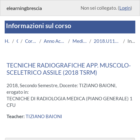
Vai al contenuto principale
elearningbrescia
Non sei collegato. (
Login
)
Informazioni sul corso
Home
Corsi
Corsi Istituzionali
Anno Accademico 2018/2019
Medicina e Chirurgia
2018.U11676.08717-11.N0.15334
Introduzione
TECNICHE RADIOGRAFICHE APP. MUSCOLO-
SCELETRICO ASSILE (2018 TSRM)
2018, Secondo Semestre, Docente: TIZIANO BAIONI,
erogato in:
TECNICHE DI RADIOLOGIA MEDICA (PIANO GENERALE) 1
CFU
Teacher:
TIZIANO BAIONI