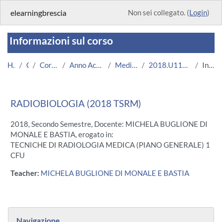
Vai al contenuto principale
elearningbrescia
Non sei collegato. (
Login
)
Informazioni sul corso
Home
Corsi
Corsi Istituzionali
Anno Accademico 2018/2019
Medicina e Chirurgia
2018.U11697.08717-11.N0.15235
Introduzione
RADIOBIOLOGIA (2018 TSRM)
2018, Secondo Semestre, Docente: MICHELA BUGLIONE DI
MONALE E BASTIA, erogato in:
TECNICHE DI RADIOLOGIA MEDICA (PIANO GENERALE) 1
CFU
Teacher:
MICHELA BUGLIONE DI MONALE E BASTIA
Blocchi
Salta Navigazione
Navigazione