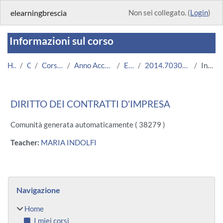
Vai al contenuto principale
elearningbrescia
Non sei collegato. (
Login
)
Informazioni sul corso
Home
Corsi
Corsi Istituzionali
Anno Accademico 2014/2015
Economia
2014.703076.54473-11.N0.1809
Introduzione
DIRITTO DEI CONTRATTI D'IMPRESA
Comunità generata automaticamente ( 38279 )
Teacher:
MARIA INDOLFI
Blocchi
Salta Navigazione
Navigazione
Home
I miei corsi