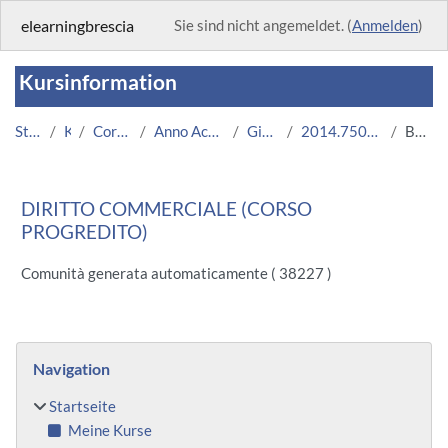
Zum Hauptinhalt
elearningbrescia
Sie sind nicht angemeldet. (
Anmelden
)
Kursinformation
Startseite
Kurse
Corsi Istituzionali
Anno Accademico 2014/2015
Giurisprudenza
2014.750711.04424-09.N0.1833
Beschreibung
DIRITTO COMMERCIALE (CORSO
PROGREDITO)
Comunità generata automaticamente ( 38227 )
Blöcke
Navigation überspringen
Navigation
Startseite
Meine Kurse