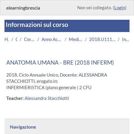
Vai al contenuto principale
elearningbrescia
Non sei collegato. (
Login
)
Informazioni sul corso
Home
Corsi
Corsi Istituzionali
Anno Accademico 2018/2019
Medicina e Chirurgia
2018.U11125.08696-11.BRE.14964
Introduzione
ANATOMIA UMANA - BRE (2018 INFERM)
2018, Ciclo Annuale Unico, Docente: ALESSANDRA
STACCHIOTTI, erogato in:
INFERMIERISTICA (piano generale ) 2 CFU
Teacher:
Alessandra Stacchiotti
Blocchi
Salta Navigazione
Navigazione