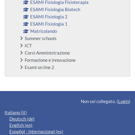
ESAMI Fisiologia Fisioterapia
ESAMI Fisiologia Biotech
ESAMI Fisiologia 2
ESAMI Fisiologia 1
Matricolando
Summer schools
ICT
Corsi Amministrazione
Formazione e innovazione
Esami on line 2
Blocchi supplementari
Non sei collegato. (
Login
)
Italiano ‎(it)‎
Deutsch ‎(de)‎
English ‎(en)‎
Español - Internacional ‎(es)‎