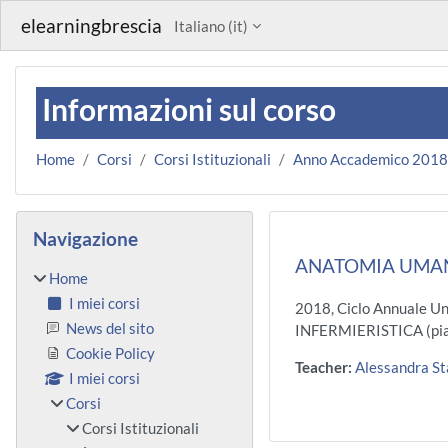
Vai al contenuto principale
elearningbrescia
Italiano ‎(it)‎
Informazioni sul corso
Home
Corsi
Corsi Istituzionali
Anno Accademico 201
Blocchi
Salta Navigazione
Navigazione
ANATOMIA UMANA
Home
I miei corsi
2018, Ciclo Annuale U
News del sito
INFERMIERISTICA (pia
Cookie Policy
Teacher:
Alessandra St
I miei corsi
Corsi
Corsi Istituzionali