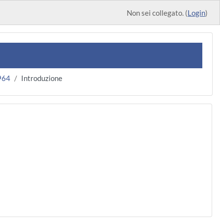
Non sei collegato. (
Login
)
964
Introduzione